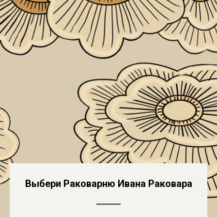
Выбери Раковарню Ивана Раковара