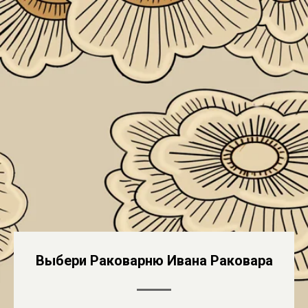
Выбери Раковарню Ивана Раковара